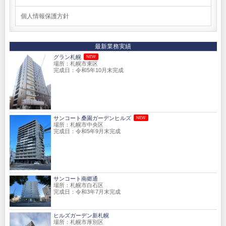
個人情報保護方針
最新業務実績
グラン札幌
NEW
場所：札幌市東区
完成日：令和5年10月末完成
サンコート桑園ガーデンヒルズ
NEW
場所：札幌市中央区
完成日：令和5年9月末完成
サンコート南郷通
場所：札幌市白石区
完成日：令和3年7月末完成
ヒルズガーデン新札幌
場所：札幌市厚別区