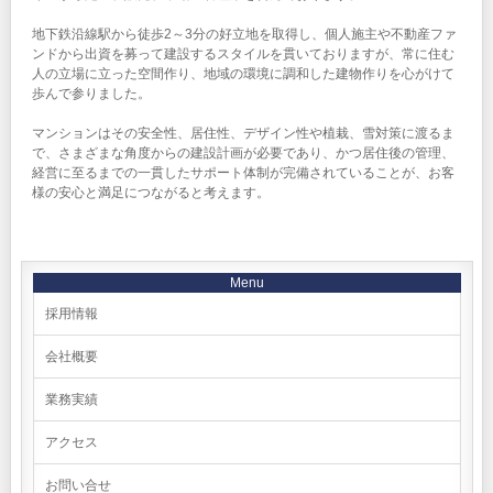
地下鉄沿線駅から徒歩2～3分の好立地を取得し、個人施主や不動産ファ
ンドから出資を募って建設するスタイルを貫いておりますが、常に住む
人の立場に立った空間作り、地域の環境に調和した建物作りを心がけて
歩んで参りました。
マンションはその安全性、居住性、デザイン性や植栽、雪対策に渡るま
で、さまざまな角度からの建設計画が必要であり、かつ居住後の管理、
経営に至るまでの一貫したサポート体制が完備されていることが、お客
様の安心と満足につながると考えます。
Menu
採用情報
会社概要
業務実績
アクセス
お問い合せ